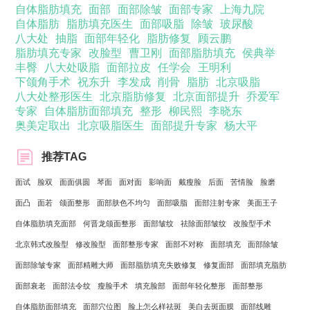
自体脂肪填充
面部
面部除皱
面部专家
上海九院
自体脂肪
脂肪填充医生
面部吸脂
除皱
玻尿酸
八大处
抽脂
面部年轻化
脂肪修复
顾云鹏
脂肪填充专家
改脸型
曹卫刚
面部脂肪填充
侯典举
丰臀
八大处吸脂
面部拉皮
任学会
王明利
下颌角手术
祝东升
李发成
削骨
脂肪
北京吸脂
八大处整形医生
北京脂肪修复
北京面部提升
乔爱军
专家
自体脂肪面部填充
整形
柳民熙
李晓东
奥美定取出
北京吸脂医生
面部提升专家
杨大平
推荐TAG
面试
脸双
面面俱圆
琴面
面对面
影响面
戴瘦脸
后面
苦情脸
脸磨
面凸
面若
颌面整形
面部肤色不均匀
面部吸脂
面部注射专家
美面王子
自体脂肪填充面部
何晋龙颌面整形
面部皱纹
祛除面部皱纹
改脸型手术
北京韩式改脸型
修改脸型
面部整形专家
面部不对称
面部填充
面部除皱
面部除皱专家
面部精雕大师
面部脂肪填充失败修复
修复面部
面部填充脂肪
面部衰老
面部法令纹
瘦脸手术
填充脸部
面部年轻化整形
面部整形
自体脂肪面部填充
面部穴位图
脸上怎么样祛斑
美白去斑面膜
面部线雕