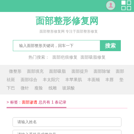
面部整形修复网
面部整形修复网 专注于面部整形修复
搜索
热门搜索：
面部疤痕修复
面部吸脂修复
修复面部红血丝
脸双
面面俱圆
琴面
面对面
影响面
微整形
面部填充
面部吸脂
面部提升
面部除皱
面部
祛斑
面部综合
丰太阳穴
丰苹果肌
丰面颊
丰唇
垫
下巴
微针
瘦脸
线雕
玻尿酸
>
标签：
面部渗透
总共有 1 条记录