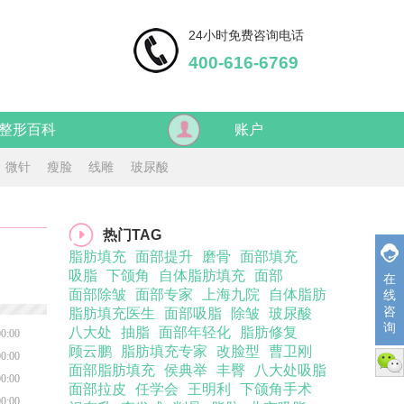
24小时免费咨询电话
400-616-6769
整形百科
账户
微针
瘦脸
线雕
玻尿酸
热门TAG
脂肪填充
面部提升
磨骨
面部填充
吸脂
下颌角
自体脂肪填充
面部
在
面部除皱
面部专家
上海九院
自体脂肪
线
咨
脂肪填充医生
面部吸脂
除皱
玻尿酸
询
八大处
抽脂
面部年轻化
脂肪修复
00:00
顾云鹏
脂肪填充专家
改脸型
曹卫刚
00:00
微信
面部脂肪填充
侯典举
丰臀
八大处吸脂
00:00
面部拉皮
任学会
王明利
下颌角手术
00:00