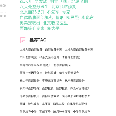
祝东升
李发成
削骨
脂肪
北京吸脂
00:00
八大处整形医生
北京脂肪修复
北京面部提升
乔爱军
专家
00:00
自体脂肪面部填充
整形
柳民熙
李晓东
奥美定取出
北京吸脂医生
面部提升专家
杨大平
推荐TAG
上海九院面部提升
面部提升专家
上海九院面部提升专家
广州面部填充
张余光面部提升
李青锋面部提升
李青锋和张余光面部提升
北京面部填充
面部生长因子取出
脸部提升
穆宝安面部提升
杨大平面部提升
李晓东面部提升
祝东升面部提升
侯典举面部除皱
面部拉皮
脸部拉皮
乔爱军面部提升
邱立东面部提升
面部吸脂效果
面部吸脂可以维持多久
面吸
脸部吸脂
丰面颊
脂肪丰脸
自体脂肪丰面颊
脂肪填充全脸
面部下垂
玻尿酸丰面颊
全脸脂肪填充