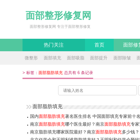
面部整形修复网
面部整形修复网 专注于面部整形修复
热门关注
首页
面部修
微整形
面部填充
面部吸脂
面部提升
面部除皱
>
标签：
面部脂肪填充
总共有 6 条记录
面部脂肪填充
国内
面部脂肪填充
著名医生排名 中国面部填充专家前十
南京
面部脂肪填充
哪个医生最好？南京
面部脂肪填充
专家
南京脂肪填充哪家医院最好？南京
面部脂肪填充
多少钱？
北京任学会和王明利谁脂肪填充好？王明利和任学会预约