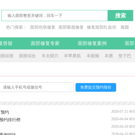
搜索
热门搜索：
面部疤痕修复
面部吸脂修复
修复面部红血丝
脸圆
平面
脸你
面临
脸敢
复答疑
面部修复专家
面部修复案例
面部
面部祛斑
面部综合
丰太阳穴
丰苹果肌
丰面颊
丰唇
垫下巴
2020-07-21 00:
名预约
2020-06-04 00:
预约排行榜
2020-04-26 00:
2020-04-26 00:
案例对比