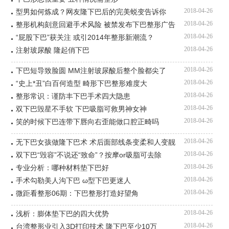
2018-04-26
型男如何炼成？网友隆下巴后的完美蜕变告诉你
2018-04-26
整形机构刻意回避手术风险 被禁发布下巴整形广告
2018-04-26
“屁股下巴”获关注 或引2014年整形新潮流？
2018-04-26
注射玻尿酸 隆起俏下巴
2018-04-26
下巴短导致脸圆 MM注射玻尿酸后整个脸都尖了
2018-04-26
“史上*丑”白百何造型 畸形下巴整形难度大
2018-04-26
整形常识：谨防丰下巴手术四大隐患
2018-04-26
双下巴毁星不手软 下巴吸脂可救男神女神
2018-04-26
笑的时候下巴连带下唇向右歪能做口腔正畸吗
2018-04-26
无下巴女孩做隆下巴术 术后面部线条变柔和人变靓
2018-04-26
双下巴“毁容”不说还“致命”？按摩or吸脂可去除
2018-04-26
专业分析：哪种材料垫下巴好
2018-04-26
手术勾勒美人沟下巴 ω型下巴更迷人
2018-04-26
微距看整形06期：下巴整形打造好望角
2018-04-26
浅析：膨体垫下巴的四大优势
2018-04-26
台湾整形业引入3D打印技术 隆下巴至少10万