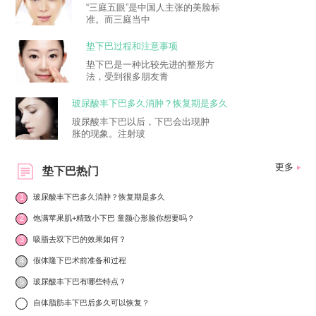
“三庭五眼”是中国人主张的美脸标
准。而三庭当中
垫下巴过程和注意事项
垫下巴是一种比较先进的整形方
法，受到很多朋友青
玻尿酸丰下巴多久消肿？恢复期是多久
玻尿酸丰下巴以后，下巴会出现肿
胀的现象。注射玻
更多
垫下巴热门
1
玻尿酸丰下巴多久消肿？恢复期是多久
2
饱满苹果肌+精致小下巴 童颜心形脸你想要吗？
3
吸脂去双下巴的效果如何？
4
假体隆下巴术前准备和过程
5
玻尿酸丰下巴有哪些特点？
6
自体脂肪丰下巴后多久可以恢复？