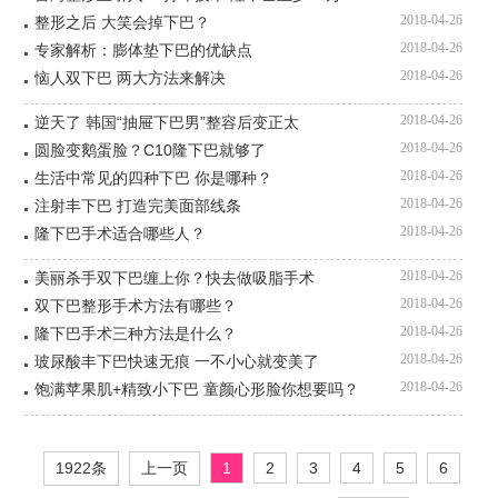
2018-04-26
整形之后 大笑会掉下巴？
2018-04-26
专家解析：膨体垫下巴的优缺点
2018-04-26
恼人双下巴 两大方法来解决
2018-04-26
逆天了 韩国“抽屉下巴男”整容后变正太
2018-04-26
圆脸变鹅蛋脸？C10隆下巴就够了
2018-04-26
生活中常见的四种下巴 你是哪种？
2018-04-26
注射丰下巴 打造完美面部线条
2018-04-26
隆下巴手术适合哪些人？
2018-04-26
美丽杀手双下巴缠上你？快去做吸脂手术
2018-04-26
双下巴整形手术方法有哪些？
2018-04-26
隆下巴手术三种方法是什么？
2018-04-26
玻尿酸丰下巴快速无痕 一不小心就变美了
2018-04-26
饱满苹果肌+精致小下巴 童颜心形脸你想要吗？
1922条
上一页
1
2
3
4
5
6