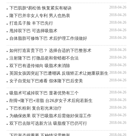
2018-04-26
下巴肌肤*易松弛 恢复紧实有秘诀
2018-04-26
隆下巴并非女人专利 男人也热衷
2018-04-26
打造瓜子脸 丰下巴先行
2018-04-26
甩掉双下巴 可选择吸脂术
2018-04-26
自体脂肪可修饰下巴 术后护理工作须做好
2018-04-26
如何打造富贵下巴？ 选择合适的下巴整形术
2018-04-26
注射隆下巴 打微晶瓷和骨蜡都不合法
2018-04-26
双下巴有遗传倾向 吸脂术来消除
2018-04-26
英国女孩因突起下巴遭嘲讽 反颌矫正术让她重获新生
2018-04-26
女子自觉短下巴难看 假体隆下巴后变美
2018-04-26
吸脂术可减掉双下巴 显著优势有三个
2018-04-26
削骨+隆下巴+溶脂 台26岁女子术后宛若新生
2018-04-26
下巴长粉刺 复合彩光来治疗
2018-04-26
为确保效果 双下巴吸脂术后需做好保湿工作
2018-04-26
双下巴去除可选新方法 吸脂瘦下巴仍可行
2018-04-26
下巴形态很重要 五种情况需整形