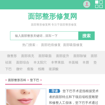
面部整形修复网
面部整形修复网 专注于面部整形修复
搜索
热门搜索：
面部疤痕修复
面部吸脂修复
修复面部红血丝
面上
露脸
新面部
脸可
争面子
微整形
面部填充
面部吸脂
面部提升
面部除皱
面部
祛斑
面部综合
丰太阳穴
丰苹果肌
丰面颊
丰唇
垫
下巴
微针
瘦脸
线雕
玻尿酸
>
面部整形百科
>
垫下巴
>
导读
垫下巴手术是指根据受术
者的面部特点和下颌后缩程度雕塑
和修整人工假体，垫下巴手术通过