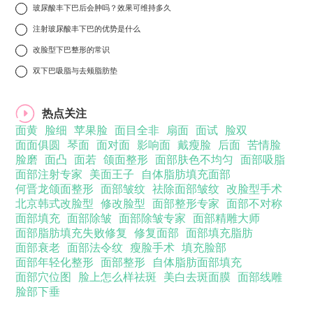
7
玻尿酸丰下巴后会肿吗？效果可维持多久
8
注射玻尿酸丰下巴的优势是什么
9
改脸型下巴整形的常识
10
双下巴吸脂与去颊脂肪垫
热点关注
面黄
脸细
苹果脸
面目全非
扇面
面试
脸双
面面俱圆
琴面
面对面
影响面
戴瘦脸
后面
苦情脸
脸磨
面凸
面若
颌面整形
面部肤色不均匀
面部吸脂
面部注射专家
美面王子
自体脂肪填充面部
何晋龙颌面整形
面部皱纹
祛除面部皱纹
改脸型手术
北京韩式改脸型
修改脸型
面部整形专家
面部不对称
面部填充
面部除皱
面部除皱专家
面部精雕大师
面部脂肪填充失败修复
修复面部
面部填充脂肪
面部衰老
面部法令纹
瘦脸手术
填充脸部
面部年轻化整形
面部整形
自体脂肪面部填充
面部穴位图
脸上怎么样祛斑
美白去斑面膜
面部线雕
脸部下垂