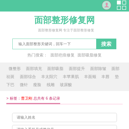
面部整形修复网
面部整形修复网 专注于面部整形修复
搜索
热门搜索：
面部疤痕修复
面部吸脂修复
修复面部红血丝
面临
脸敢
丰面
刻薄脸
见面会
微整形
面部填充
面部吸脂
面部提升
面部除皱
面部
祛斑
面部综合
丰太阳穴
丰苹果肌
丰面颊
丰唇
垫
下巴
微针
瘦脸
线雕
玻尿酸
>
标签：
曹卫刚
总共有 6 条记录