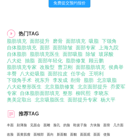
热门TAG
脂肪填充
面部提升
磨骨
面部填充
吸脂
下颌角
自体脂肪填充
面部
面部除皱
面部专家
上海九院
自体脂肪
脂肪填充医生
面部吸脂
除皱
玻尿酸
八大处
抽脂
面部年轻化
脂肪修复
顾云鹏
脂肪填充专家
改脸型
曹卫刚
面部脂肪填充
侯典举
丰臀
八大处吸脂
面部拉皮
任学会
王明利
下颌角手术
祝东升
李发成
削骨
脂肪
北京吸脂
八大处整形医生
北京脂肪修复
北京面部提升
乔爱军
专家
自体脂肪面部填充
整形
柳民熙
李晓东
奥美定取出
北京吸脂医生
面部提升专家
杨大平
推荐TAG
丰面
刻薄脸
见面会
面雕
脸孔
的脸
鞋拔子脸
方块脸
面骨
几方面
改脸
面黄肌瘦
面颊部
面向
新面貌
面貌
面面观
面面
使脸