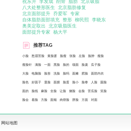
祝东升
李发成
削骨
脂肪
北京吸脂
八大处整形医生
北京脂肪修复
北京面部提升
乔爱军
专家
自体脂肪面部填充
整形
柳民熙
李晓东
奥美定取出
北京吸脂医生
面部提升专家
杨大平
推荐TAG
小脸
愁眉苦脸
黄脸婆
脸瘦
张脸
左脸
脸肿
瘦脸
瘦脸针
满脸
一面
黑脸
脸的
颌面
脸庞
瓜子脸
大脸
电脑脸
脸形
洗脸
脸吗
面瘫
肥脸
面部内衣
脸色
好面子
显脸
面膜
脸蛋
脸小
脸拳
人脸
圆脸
面的
脸线
麻脸
全脸
让脸
侧脸
会脸
苦瓜脸
笑脸
脸会
着脸
方脸
面颊
肉饼脸
胖脸
方面
对面
网站地图