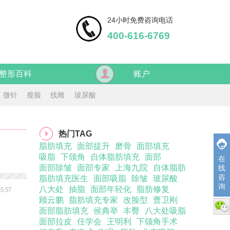
24小时免费咨询电话
400-616-6769
整形百科
账户
微针
瘦脸
线雕
玻尿酸
热门TAG
脂肪填充
面部提升
磨骨
面部填充
吸脂
下颌角
自体脂肪填充
面部
在
面部除皱
面部专家
上海九院
自体脂肪
线
咨
脂肪填充医生
面部吸脂
除皱
玻尿酸
询
八大处
抽脂
面部年轻化
脂肪修复
05:57
顾云鹏
脂肪填充专家
改脸型
曹卫刚
微信
面部脂肪填充
侯典举
丰臀
八大处吸脂
面部拉皮
任学会
王明利
下颌角手术