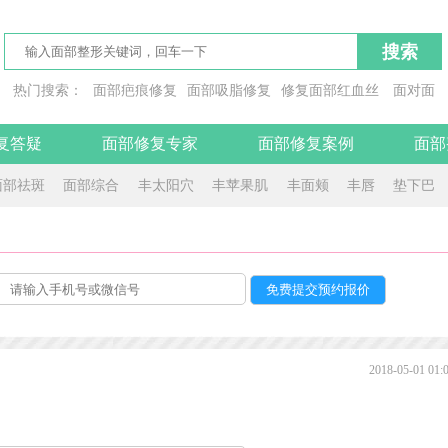
搜索
热门搜索：
面部疤痕修复
面部吸脂修复
修复面部红血丝
面对面
影响面
戴瘦脸
后面
苦情脸
复答疑
面部修复专家
面部修复案例
面部
面部祛斑
面部综合
丰太阳穴
丰苹果肌
丰面颊
丰唇
垫下巴
2018-05-01 01: