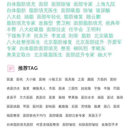
自体脂肪填充
面部
面部除皱
面部专家
上海九院
自体脂肪
脂肪填充医生
面部吸脂
除皱
玻尿酸
八大处
抽脂
面部年轻化
脂肪修复
顾云鹏
脂肪填充专家
改脸型
曹卫刚
面部脂肪填充
侯典举
丰臀
八大处吸脂
面部拉皮
任学会
王明利
下颌角手术
祝东升
李发成
削骨
脂肪
北京吸脂
八大处整形医生
北京脂肪修复
北京面部提升
乔爱军
专家
自体脂肪面部填充
整形
柳民熙
李晓东
奥美定取出
北京吸脂医生
面部提升专家
杨大平
推荐TAG
面庞
面色
大小脸
面相
小脸王后
面具脸
之面
颜面
方面的
面纱
表面功夫
脸更
侧脸美人
市面
面谈
三面性
娃娃脸
字脸
半脸
凹面
多面手
方方面面
真面目
面黄
脸细
苹果脸
面目全非
扇面
面试
脸双
面面俱圆
琴面
面对面
影响面
戴瘦脸
后面
苦情脸
脸磨
面凸
面若
颌面整形
面部肤色不均匀
面部吸脂
面部注射专家
美面王子
自体脂肪填充面部
何晋龙颌面整形
面部皱纹
祛除面部皱纹
改脸型手术