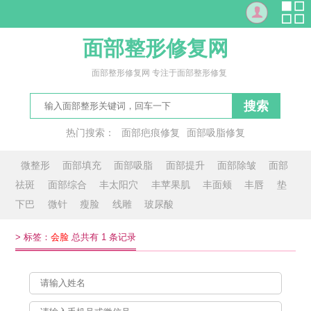
面部整形修复网
面部整形修复网 专注于面部整形修复
搜索
热门搜索：
面部疤痕修复
面部吸脂修复
修复面部红血丝
面临
脸敢
丰面
刻薄脸
见面会
微整形
面部填充
面部吸脂
面部提升
面部除皱
面部
祛斑
面部综合
丰太阳穴
丰苹果肌
丰面颊
丰唇
垫
下巴
微针
瘦脸
线雕
玻尿酸
>
标签：
会脸
总共有 1 条记录