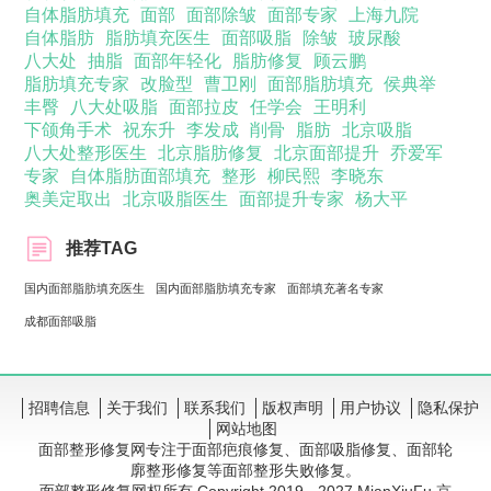
自体脂肪填充
面部
面部除皱
面部专家
上海九院
自体脂肪
脂肪填充医生
面部吸脂
除皱
玻尿酸
八大处
抽脂
面部年轻化
脂肪修复
顾云鹏
脂肪填充专家
改脸型
曹卫刚
面部脂肪填充
侯典举
丰臀
八大处吸脂
面部拉皮
任学会
王明利
下颌角手术
祝东升
李发成
削骨
脂肪
北京吸脂
八大处整形医生
北京脂肪修复
北京面部提升
乔爱军
专家
自体脂肪面部填充
整形
柳民熙
李晓东
奥美定取出
北京吸脂医生
面部提升专家
杨大平
推荐TAG
国内面部脂肪填充医生
国内面部脂肪填充专家
面部填充著名专家
成都面部吸脂
招聘信息
关于我们
联系我们
版权声明
用户协议
隐私保护
网站地图
面部整形修复网专注于面部疤痕修复、面部吸脂修复、面部轮
廓整形修复等面部整形失败修复。
面部整形修复网权所有 Copyright 2019 - 2027 MianXiuFu 京