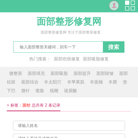
面部整形修复网
面部整形修复网 专注于面部整形修复
搜索
热门搜索：
面部疤痕修复
面部吸脂修复
修复面部红血丝
脸庞
瓜子脸
大脸
电脑脸
脸形
微整形
面部填充
面部吸脂
面部提升
面部除皱
面部
祛斑
面部综合
丰太阳穴
丰苹果肌
丰面颊
丰唇
垫
下巴
微针
瘦脸
线雕
玻尿酸
>
标签：
面纱
总共有 2 条记录