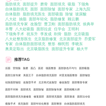
脂肪填充
面部提升
磨骨
面部填充
吸脂
下颌角
自体脂肪填充
面部
面部除皱
面部专家
上海九院
自体脂肪
脂肪填充医生
面部吸脂
除皱
玻尿酸
八大处
抽脂
面部年轻化
脂肪修复
顾云鹏
脂肪填充专家
改脸型
曹卫刚
面部脂肪填充
侯典举
丰臀
八大处吸脂
面部拉皮
任学会
王明利
下颌角手术
祝东升
李发成
削骨
脂肪
北京吸脂
八大处整形医生
北京脂肪修复
北京面部提升
乔爱军
专家
自体脂肪面部填充
整形
柳民熙
李晓东
奥美定取出
北京吸脂医生
面部提升专家
杨大平
推荐TAG
后面
苦情脸
脸磨
面凸
面若
颌面整形
面部肤色不均匀
面部吸脂
面部注射专家
美面王子
自体脂肪填充面部
何晋龙颌面整形
面部皱纹
祛除面部皱纹
改脸型手术
北京韩式改脸型
修改脸型
面部整形专家
面部不对称
面部填充
面部除皱
面部除皱专家
面部精雕大师
面部脂肪填充失败修复
修复面部
面部填充脂肪
面部衰老
面部法令纹
瘦脸手术
填充脸部
面部年轻化整形
面部整形
自体脂肪面部填充