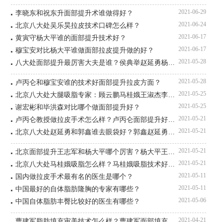
2021-06-29
李晓东和祝东升面部提升术谁做得好？
2021-06-24
北京八大处吴乐昊拉皮技术口碑怎么样？
2021-06-17
黄寅守杨大平谁的面部提升技术好？
2021-06-17
穆宝安对比杨大平谁做面部拉皮提升做的好？
2021-05-28
八大处面部提升最厉害大夫是谁？侯典举赵延勇杨欣谁好？
2021-05-28
卢丙仑和穆宝安谁的技术好面部提升拉皮方面？
2021-05-25
北京八大处大腿吸脂专家：顾云鹏马桂娥王淑杰李发成咋样？
2021-05-25
谢宏彬和毕洪森对比哪个做面部提升好？
2021-05-21
卢丙仑教授做拉皮手术怎么样？卢丙仑面部提升好吗？
2021-05-21
北京八大处赵延勇和郭鑫谁去眼袋好？郭鑫赵延勇谁厉害？
2021-05-21
北京面部提升王志军和杨大平哪个厉害？杨大平王志军谁好？
2021-05-21
北京八大处马桂娥吸脂怎么样？马桂娥吸脂技术好吗？
2021-05-11
国内做拉皮手术最有名的医生是哪个？
2021-05-11
中国最好的自体脂肪隆胸的专家有哪些？
2021-05-06
中国自体脂肪丰臀比较好的医生有哪些？
2021-04-21
曹建军脂肪填充审美技术怎么样？曹建军面部填充好吗？