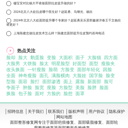
7
穆宝安对比杨大平谁做面部拉皮提升做的好？
8
2024北京八大处拉皮哪个医生好？赵延勇、马继光、杨欣
9
2024年北京八大处面部提升哪个专家好？赵延勇吴乐昊郭鑫谢洋春王千文杨欣
谁更好？
10
上海陈建忠做拉皮技术怎么样？陈建忠面部提升拉皮预约咨询电话
热点关注
脸却
脸大
鹅蛋脸
变脸
大面积
面子
大脸猫
四方面
大脸男
大饼脸
脸太
明星脸型
好面型
面型
瘦脸夹
改头换面
一针瘦脸
脸萌
方脸变
面部年轻化
因脸
全面
神奇瘦脸
面孔
满脸横肉
大脸娃
国字脸
脸变
型脸
面容
脸打
面部渗透
面上
露脸
新面部
脸可
争面子
肿脸
脸宽
廋脸
方脸型
美脸
脸胖
脸面
换脸
包子脸
面对
方脸的
脸想
面罩
招聘信息
关于我们
联系我们
版权声明
用户协议
隐私保护
网站地图
面部整形修复网专注于面部疤痕修复、面部吸脂修复、面部轮
廓整形修复等面部整形失败修复。