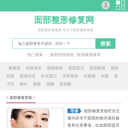
面部整形修复网
面部整形修复网 专注于面部整形修复
搜索
热门搜索：
面部疤痕修复
面部吸脂修复
修复面部红血丝
肥脸
面部内衣
脸色
好面子
显脸
微整形
面部填充
面部吸脂
面部提升
面部除皱
面部
祛斑
面部综合
丰太阳穴
丰苹果肌
丰面颊
丰唇
垫
下巴
微针
瘦脸
线雕
玻尿酸
>
面部修复答疑
>
导读
面部修复答疑栏目主
要内容关于面部的相关项目修
复和注意事项，比如面部提升