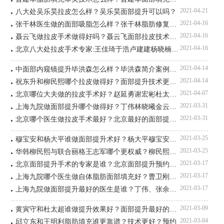
2021-04-21
八大处吴乐昊拉皮怎么样？吴乐昊面部提升可以吗？
2021-04-16
张干林医生做的面部吸脂怎么样？张干林脂肪修复好吗？
2021-04-16
聂云飞做拉皮手术做得好吗？聂云飞面部拉皮技术怎么样？
2021-04-16
北京八大处拉皮手术专家:王佳琦于浩卢建建杨晓楠赵延勇哪个好
2021-04-14
中面部内窥镜提升毕洪森怎么样？毕洪森简介案例预约评价
2021-04-14
祝东升和柳民熙哪个拉皮做得好？面部提升技术更好？
2021-04-07
北京哪位大夫做的拉皮手术好？赵延勇谢宏彬杜太超王志军杨大平
2021-03-31
上海九院做面部提升哪个做得好？丁伟林晓曦金云波张余光谁好？
2021-03-31
北京哪个医生做拉皮手术最好？北京最好的面部提升医生排名
2021-03-25
穆宝安和杨大平谁做面部提升术好？杨大平穆宝安脸部拉皮谁好？
2021-03-25
华韩柳民熙与联合丽格王志军哪个更权威？柳民熙王志军谁技术好？
2021-03-17
北京面部提升手术的专家是谁？北京面部提升预约最多的专家排名
2021-03-17
上海九院哪个医生做自体脂肪面部填充好？曹卫刚、魏皎、谢峰、张路
2021-03-17
上海九院做面部提升最好的医生是谁？丁伟、张余光、林晓曦、李青峰谁好？
2021-03-09
黄寅守和杜太超谁做提升效果好？面部提升最好的是谁？
2021-03-04
邱立东和王明利脂肪填充谁更靠谱？技术更好？预约