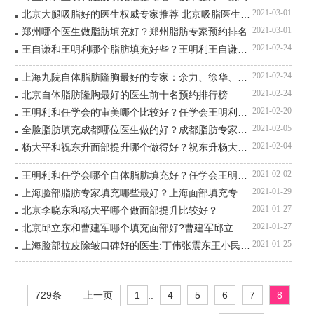
2021-03-01
北京大腿吸脂好的医生权威专家推荐 北京吸脂医生排名
2021-03-01
郑州哪个医生做脂肪填充好？郑州脂肪专家预约排名
2021-02-24
王自谦和王明利哪个脂肪填充好些？王明利王自谦技术对比预约
2021-02-24
上海九院自体脂肪隆胸最好的专家：余力、徐华、曹卫刚、张路
2021-02-24
北京自体脂肪隆胸最好的医生前十名预约排行榜
2021-02-20
王明利和任学会的审美哪个比较好？任学会王明利脂肪填充对比
2021-02-05
全脸脂肪填充成都哪位医生做的好？成都脂肪专家前十名预约
2021-02-04
杨大平和祝东升面部提升哪个做得好？祝东升杨大平脸部除皱谁好？
2021-02-02
王明利和任学会哪个自体脂肪填充好？任学会王明利谁技术好？
2021-01-29
上海脸部脂肪专家填充哪些最好？上海面部填充专家前十名
2021-01-27
北京李晓东和杨大平哪个做面部提升比较好？
2021-01-27
北京邱立东和曹建军哪个填充面部好?曹建军邱立东面部填充谁好？
2021-01-25
上海脸部拉皮除皱口碑好的医生:丁伟张震东王小民于晓萍吕京陵
729条
上一页
1
..
4
5
6
7
8