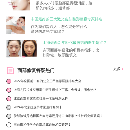
很多人小时候脸部显得很消瘦，脸
部的肉很少，通常都
中国最好的三大激光皮肤整形整容专家排名
作为我们普通人，怎么能分辨什么
是好的激光专家呢？
上海做面部年轻化最厉害的医生是谁？
实现面部年轻化的项目有很多，比
如除皱、玻尿酸填充
更多
面部修复答疑热门
1
2022年全国前十名的公立三甲整形医院排名大全
2
上海九院拉皮整形哪个医生最好？丁伟、金云波、张余光？
3
北京面部专家袁强拉皮手术做得怎么样
4
2024年北京拉皮手术医生排名前十
5
脸部除皱是选择国产肉毒素还是进口肉毒素？注射后会僵硬吗？
6
王自谦和任学会面部填充谁技术口碑好？