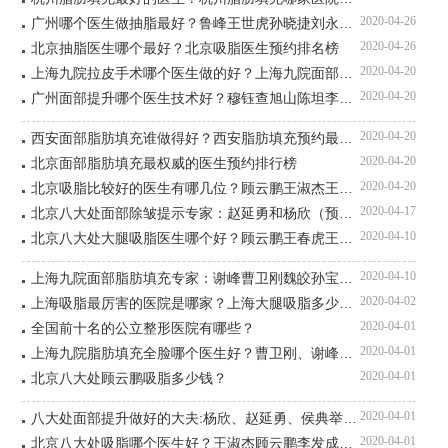
2020-04-26
广州哪个医生做抽脂最好？鲁峰王世虎孙晓捷刘永波董自清谁技术口碑反馈好？
2020-04-26
北京抽脂医生哪个最好？北京吸脂医生预约排名榜
2020-04-20
上海九院拉皮手术哪个医生做的好？上海九院面部拉皮医生预约排行榜
2020-04-20
广州面部提升哪个医生技术好？穆钰查旭山陈坦李高峰赵晶晶谁反馈口碑好？
2020-04-20
西安面部脂肪填充谁做得好？西安脂肪填充预约最多的专家排名
2020-04-20
北京面部脂肪填充最权威的医生预约排行榜
2020-04-20
北京吸脂比较好的医生有哪几位？顾云鹏王淑杰王明利王沛森冯斌谁技术好？
2020-04-17
北京八大处面部除皱提示专家：赵延勇和杨欣（预约）谁口碑好？
2020-04-10
北京八大处大腿吸脂医生哪个好？顾云鹏王春虎王淑杰李发成吸脂哪个好？
2020-04-10
上海九院面部脂肪填充专家：谢峰曹卫刚魏皎孙宝珊谁技术反馈好？
2020-04-02
上海吸脂最厉害的医院是哪家？上海大腿吸脂多少钱？
2020-04-01
全国前十名的公立整形医院有哪些？
2020-04-01
上海九院脂肪填充全脸哪个医生好？曹卫刚、谢峰、张盈帆怎么预约？
2020-04-01
北京八大处顾云鹏吸脂多少钱？
2020-04-01
八大处面部提升做好的大夫:杨欣、赵延勇、侯典举、胡金天哪个厉害？
2020-04-01
北京八大处吸脂哪个医生好？王淑杰顾云鹏李发成抽脂多少钱？