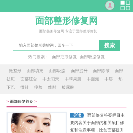
面部整形修复网
面部整形修复网 专注于面部整形修复
搜索
热门搜索：
面部疤痕修复
面部吸脂修复
修复面部红血丝
面颊
肉饼脸
胖脸
方面
对面
微整形
面部填充
面部吸脂
面部提升
面部除皱
面部
祛斑
面部综合
丰太阳穴
丰苹果肌
丰面颊
丰唇
垫
下巴
微针
瘦脸
线雕
玻尿酸
>
面部修复答疑
>
导读
面部修复答疑栏目主
要内容关于面部的相关项目修
复和注意事项，比如面部提升