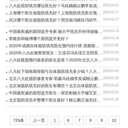
2020-04-01
八大处面部填充哪位医生好？马桂娥顾云鹏李发成王淑杰唐勇
2020-03-27
上海哪个医生做脂肪填充好？上海脂肪填充医生预约排行榜
2020-03-27
武汉哪个医生做脂肪填充好？周光瑜冯晓玲冯幼平刘光伟刘德中谁好？
2020-03-26
中国最权威的面部提升专家:杨大平祝东升孙玮骏穆宝安李晓东谁厉害？
2020-03-26
李晓东和杨博哪个面部提升更好？
2020-03-02
2020年成都自体脂肪填充医生预约排行榜 成都脂肪填充权威医生有哪些？
2020-03-02
2020年八大处微整形医生：王连召冯永强王克明美白祛斑线雕预约多少钱？
2020-03-02
八大处吸脂预约最多的医生是谁？2020年北京八大处吸脂最新价格表大全
2020-03-02
八大处下颌角颧骨颧弓自体脂肪填充多少钱？八大处面部轮廓磨骨价格表
2020-03-02
北京八大处脂肪修复专家:郭鑫马桂娥李发成顾云鹏做脂肪修复预约多少钱？
2020-03-02
北京做脂肪填充好的医生有哪些？北京自体脂肪填充医生前五名排行榜
2020-02-05
中国最权威的面部提升医生：谢宏彬杨大平穆宝安侯典举柳民熙祝东升谁厉害？
2020-02-05
北京脂肪填充丰臀哪个医生最好？顾云鹏王淑杰任学会王明利王沛森
729条
上一页
1
..
6
7
8
9
10