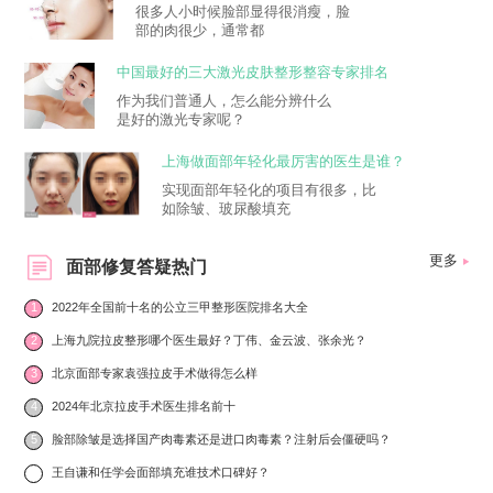
很多人小时候脸部显得很消瘦，脸
部的肉很少，通常都
中国最好的三大激光皮肤整形整容专家排名
作为我们普通人，怎么能分辨什么
是好的激光专家呢？
上海做面部年轻化最厉害的医生是谁？
实现面部年轻化的项目有很多，比
如除皱、玻尿酸填充
更多
面部修复答疑热门
1
2022年全国前十名的公立三甲整形医院排名大全
2
上海九院拉皮整形哪个医生最好？丁伟、金云波、张余光？
3
北京面部专家袁强拉皮手术做得怎么样
4
2024年北京拉皮手术医生排名前十
5
脸部除皱是选择国产肉毒素还是进口肉毒素？注射后会僵硬吗？
6
王自谦和任学会面部填充谁技术口碑好？