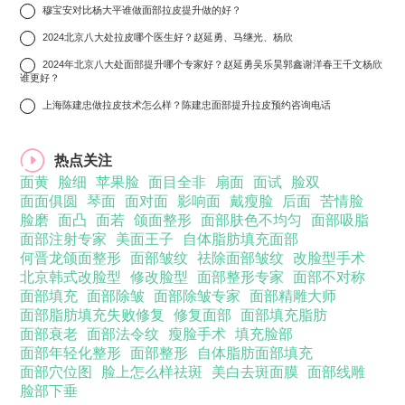
7
穆宝安对比杨大平谁做面部拉皮提升做的好？
8
2024北京八大处拉皮哪个医生好？赵延勇、马继光、杨欣
9
2024年北京八大处面部提升哪个专家好？赵延勇吴乐昊郭鑫谢洋春王千文杨欣
谁更好？
10
上海陈建忠做拉皮技术怎么样？陈建忠面部提升拉皮预约咨询电话
热点关注
面黄
脸细
苹果脸
面目全非
扇面
面试
脸双
面面俱圆
琴面
面对面
影响面
戴瘦脸
后面
苦情脸
脸磨
面凸
面若
颌面整形
面部肤色不均匀
面部吸脂
面部注射专家
美面王子
自体脂肪填充面部
何晋龙颌面整形
面部皱纹
祛除面部皱纹
改脸型手术
北京韩式改脸型
修改脸型
面部整形专家
面部不对称
面部填充
面部除皱
面部除皱专家
面部精雕大师
面部脂肪填充失败修复
修复面部
面部填充脂肪
面部衰老
面部法令纹
瘦脸手术
填充脸部
面部年轻化整形
面部整形
自体脂肪面部填充
面部穴位图
脸上怎么样祛斑
美白去斑面膜
面部线雕
脸部下垂