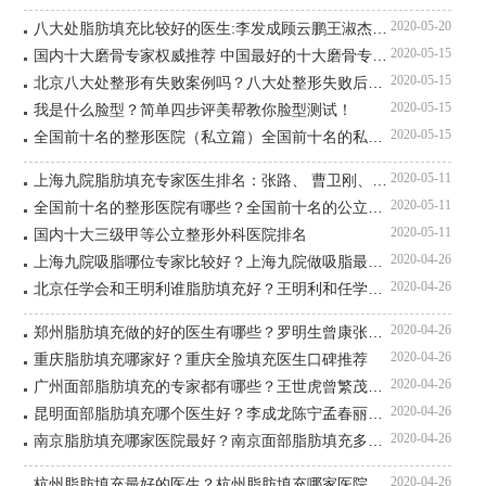
2020-05-20
八大处脂肪填充比较好的医生:李发成顾云鹏王淑杰（预约）谁厉害？
2020-05-15
国内十大磨骨专家权威推荐 中国最好的十大磨骨专家排名
2020-05-15
北京八大处整形有失败案例吗？八大处整形失败后悔怎么办？
2020-05-15
我是什么脸型？简单四步评美帮教你脸型测试！
2020-05-15
全国前十名的整形医院（私立篇）全国前十名的私立整形医院排名大全
2020-05-11
上海九院脂肪填充专家医生排名：张路、 曹卫刚、余力（简介、案例、预约）
2020-05-11
全国前十名的整形医院有哪些？全国前十名的公立三甲整形医院排名大全
2020-05-11
国内十大三级甲等公立整形外科医院排名
2020-04-26
上海九院吸脂哪位专家比较好？上海九院做吸脂最好的医生预约排名
2020-04-26
北京任学会和王明利谁脂肪填充好？王明利和任学会预约案例对比
2020-04-26
郑州脂肪填充做的好的医生有哪些？罗明生曾康张荣明王跃星张二伟谁厉害？
2020-04-26
重庆脂肪填充哪家好？重庆全脸填充医生口碑推荐
2020-04-26
广州面部脂肪填充的专家都有哪些？王世虎曾繁茂郝永生闫爱跃刘永波谁技术好？
2020-04-26
昆明面部脂肪填充哪个医生好？李成龙陈宁孟春丽庄蔚强阎棣哪个口碑技术好？
2020-04-26
南京脂肪填充哪家医院最好？南京面部脂肪填充多少钱？
2020-04-26
杭州脂肪填充最好的医生？杭州脂肪填充哪家医院最好？