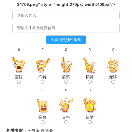
3
4
709.png" style="height:270px; width:
4
00px"/>
0
0
0
0
0
震惊
不解
愤怒
杯具
无聊
0
0
0
高兴
支持
超赞
相关专家：
王自谦
任学会