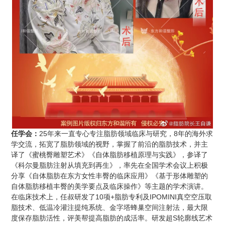
任学会
：
25年来一直专心专注脂肪领域临床与研究，8年的海外求
学交流，拓宽了脂肪领域的视野，掌握了前沿的脂肪技术，并主
译了《蜜桃臀雕塑艺术》《自体脂肪移植原理与实践》，参译了
《科尔曼脂肪注射从填充到再生》，率先在全国学术会议上积极
分享《自体脂肪在东方女性丰臀的临床应用》《基于形体雕塑的
自体脂肪移植
丰臀的美学要点及临床操作》等主题的学术演讲。
在临床技术上，任叔研发了10项+脂肪专利及IPOMINI真空空压取
脂技术、低温冷灌注提纯系统、金字塔蜂巢空间注射法，最大限
度保存脂肪活性，评美帮提高脂肪的成活率。研发超S轮廓线艺术