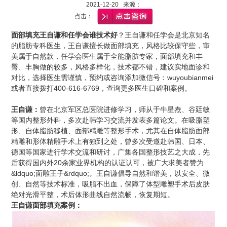
2021-12-20 来源：
点击：
面部填充王自谦和任学会谁技术好
？王自谦和任学会是北京知名
的脂肪专科医生，王自谦擅长做面部填充，风格比较保守些，审
美属于自然款，任学会医生属于全能脂肪专家，面部填充和丰
臀、丰胸做的较多，风格多样化，技术都不错，建议实地面诊和
对比，选择医生需谨慎，预约或咨询添加微信号：wuyoubianmei
或者直接拨打400-616-6769，查询更多医生口碑和案例。
王自谦
：
曾在北京军区总医院进修学习，师从于牛星焘、谷廷敏
等国内整形外科，多次赴韩学习交流并发表多篇论文。在吸脂塑
形、自体脂肪移植、面部精雕等整形手术，尤其在自体脂肪面部
精雕和形体精雕手术上有独到之处，曾多次受邀赴韩国、日本、
德国等国家进行学术交流和研讨，广集各国整形技艺之大成，先
后获得国内外20余家业界机构的认证认可，被广大求美者赞为
&ldquo;面雕王子&rdquo;。王自谦倡导自然和谐美，以安全、微
创、自然等技术标准，吸脂不出血，保障了体型雕塑手术后皮肤
绝对光滑平整，术后体形曲线自然流畅，恢复期短。
王自谦
面部填充
案例：