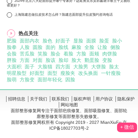
9
2024年北京八大处面部提升哪个专家好？赵延勇吴乐昊郭鑫谢洋春王千文杨欣
谁更好？
10
上海陈建忠做拉皮技术怎么样？陈建忠面部提升拉皮预约咨询电话
热点关注
肥脸
面部内衣
脸色
好面子
显脸
面膜
脸蛋
脸小
脸拳
人脸
圆脸
面的
脸线
麻脸
全脸
让脸
侧脸
会脸
苦瓜脸
笑脸
脸会
着脸
方脸
面颊
肉饼脸
胖脸
方面
对面
脸该
脸却
脸大
鹅蛋脸
变脸
大面积
面子
大脸猫
四方面
大脸男
大饼脸
脸太
明星脸型
好面型
面型
瘦脸夹
改头换面
一针瘦脸
脸萌
方脸变
面部年轻化
因脸
招聘信息
关于我们
联系我们
版权声明
用户协议
隐私保护
网站地图
面部整形修复网专注于面部疤痕修复、面部吸脂修复、面部轮
廓整形修复等面部整形失败修复。
面部整形修复网权所有 Copyright 2019 - 2027 MianXiuFu 京
+ 微信
ICP备18027703号-2