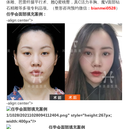
体雕、芭蕾纤腿平行术、翘Q蜜桃臀，真C活力丰胸、魔V面部钻
石精雕等多项专利品项。（
整形
咨询预约微信：
bianmei0528
）
任学会面部填充
案例
：
-align:center">
-align:center">
1/
1
0
2
8/
2
0211028094112404.png" style="height:267px;
width:400px"/>