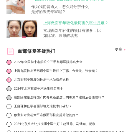
作为我们普通人，怎么能分辨什么
是好的激光专家呢？
上海做面部年轻化最厉害的医生是谁？
实现面部年轻化的项目有很多，比
如除皱、玻尿酸填充
更多
面部修复答疑热门
1
2022年全国前十名的公立三甲整形医院排名大全
2
上海九院拉皮整形哪个医生最好？丁伟、金云波、张余光？
3
北京面部专家袁强拉皮手术做得怎么样
4
2024年北京拉皮手术医生排名前十
5
脸部除皱是选择国产肉毒素还是进口肉毒素？注射后会僵硬吗？
6
王自谦和任学会面部填充谁技术口碑好？
7
穆宝安对比杨大平谁做面部拉皮提升做的好？
8
2024北京八大处拉皮哪个医生好？赵延勇、马继光、杨欣