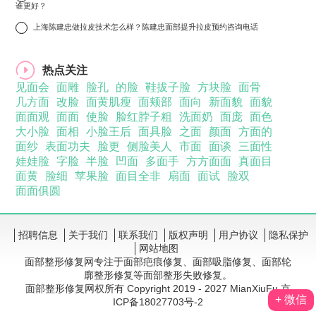
谁更好？
10
上海陈建忠做拉皮技术怎么样？陈建忠面部提升拉皮预约咨询电话
热点关注
见面会
面雕
脸孔
的脸
鞋拔子脸
方块脸
面骨
几方面
改脸
面黄肌瘦
面颊部
面向
新面貌
面貌
面面观
面面
使脸
脸红脖子粗
洗面奶
面庞
面色
大小脸
面相
小脸王后
面具脸
之面
颜面
方面的
面纱
表面功夫
脸更
侧脸美人
市面
面谈
三面性
娃娃脸
字脸
半脸
凹面
多面手
方方面面
真面目
面黄
脸细
苹果脸
面目全非
扇面
面试
脸双
面面俱圆
招聘信息
关于我们
联系我们
版权声明
用户协议
隐私保护
网站地图
面部整形修复网专注于面部疤痕修复、面部吸脂修复、面部轮
廓整形修复等面部整形失败修复。
面部整形修复网权所有 Copyright 2019 - 2027 MianXiuFu 京
+ 微信
ICP备18027703号-2