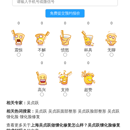
0
0
0
0
0
震惊
不解
愤怒
杯具
无聊
0
0
0
高兴
支持
超赞
相关专家：
吴贞跃
相关热词搜索：
吴贞跃
吴贞跃面部整形
吴贞跃脸部整形
吴贞跃
馒化脸
馒化脸修复
查看更多关于
上海吴贞跃做馒化修复怎么样？吴贞跃馒化脸修复