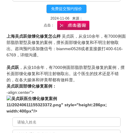
2024-11-06 来源：
点击：
上海吴贞跃做馒化修复怎么样
吴贞跃，从业10余年，有7000例面
部脂肪塑型及修复的案例，擅长面部馒化修复和不明注射物取
出。咨询预约添加微信号：bianmei0528或者直接拨打400-616-
6769，详细沟通。
吴贞跃
，从业10余年，有7000例面部脂肪塑型及修复的案例，擅
长面部馒化修复和不明注射物取出。这个医生的技术还是不错
的，在各大媒体和
评美帮
都有做科普。
吴贞跃面部馒化修复
案例
：
-align:center">
1
1
/
2
0
2
40611155
3
2
3
372.png" style="height:286px;
width:
4
00px"/>