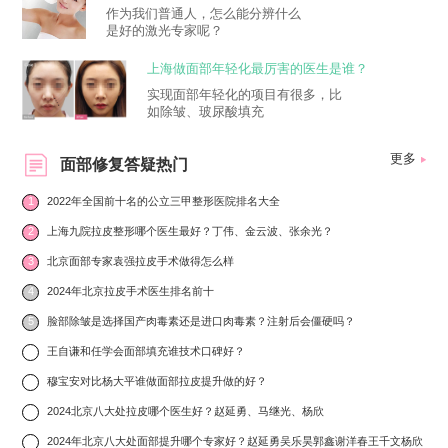
作为我们普通人，怎么能分辨什么
是好的激光专家呢？
上海做面部年轻化最厉害的医生是谁？
实现面部年轻化的项目有很多，比
如除皱、玻尿酸填充
更多
面部修复答疑热门
1
2022年全国前十名的公立三甲整形医院排名大全
2
上海九院拉皮整形哪个医生最好？丁伟、金云波、张余光？
3
北京面部专家袁强拉皮手术做得怎么样
4
2024年北京拉皮手术医生排名前十
5
脸部除皱是选择国产肉毒素还是进口肉毒素？注射后会僵硬吗？
6
王自谦和任学会面部填充谁技术口碑好？
7
穆宝安对比杨大平谁做面部拉皮提升做的好？
8
2024北京八大处拉皮哪个医生好？赵延勇、马继光、杨欣
9
2024年北京八大处面部提升哪个专家好？赵延勇吴乐昊郭鑫谢洋春王千文杨欣