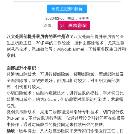
2020-02-05 来源：评美帮
点击：
八大处面部提升最厉害的医生
是谁？
八大处面部提升最厉害的医
生
是杨欣主任，30多年的工作经验，擅长面部除皱术，尤其是微
创悬吊技术，添加微信号：wuyoubianmei，了解更多医生口碑和
案例。
面部提升小常识：
普通切口除皱术：可进行额部除皱、额颞部除皱、面颊部除皱及
全面部除皱，除皱效果好，但切口相对较大，对组织大面部剥
离，创伤相对较大。
小切口除皱术：借助内窥镜技术，进行皮肤的提拉，手术切口比
普通切口减小，约为2-3cm，但仍需要对组织进行剥离，术后需
包扎。
微创悬吊除皱术：采用门诊部埋没导引针专利技术，切口设计仅
为3-5mm，不对皮肤进行剥离，仅通过埋没导引针即可在筋膜层
中操作，通过对筋膜层的提拉固定来拉紧松弛的皮肤。
杨欣：
医学博士，八大处整形医院平安专家门诊部医疗主任，目