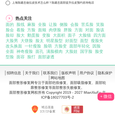
10
上海陈建忠做拉皮技术怎么样？陈建忠面部提升拉皮预约咨询电话
热点关注
面的
脸线
麻脸
全脸
让脸
侧脸
会脸
苦瓜脸
笑脸
脸会
着脸
方脸
面颊
肉饼脸
胖脸
方面
对面
脸该
脸却
脸大
鹅蛋脸
变脸
大面积
面子
大脸猫
四方面
大脸男
大饼脸
脸太
明星脸型
好面型
面型
瘦脸夹
改头换面
一针瘦脸
脸萌
方脸变
面部年轻化
因脸
全面
神奇瘦脸
面孔
满脸横肉
大脸娃
国字脸
脸变
型脸
面容
脸打
面部渗透
招聘信息
关于我们
联系我们
版权声明
用户协议
隐私保护
网站地图
面部整形修复网专注于面部疤痕修复、面部吸脂修复、面部轮
廓整形修复等面部整形失败修复。
面部整形修复网权所有 Copyright 2019 - 2027 MianXiuFu 京
+ 微信
ICP备18027703号-2