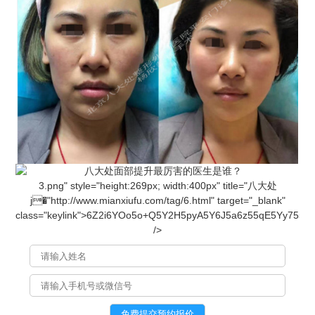
3.png" style="height:269px; width:
4
00px" title="八大处
j�"http://www.mianxiufu.com/tag/6.html" target="_blank"
class="keylink">6Z2i
6
YOo5o+Q5Y2H5pyA5Y6J5a6z55qE5Yy755
S
f
/>