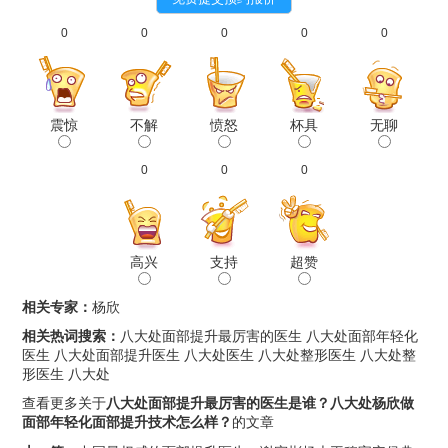
0
0
0
0
0
震惊
不解
愤怒
杯具
无聊
0
0
0
高兴
支持
超赞
相关专家：
杨欣
相关热词搜索：
八大处面部提升最厉害的医生
八大处面部年轻化
医生
八大处面部提升医生
八大处医生
八大处整形医生
八大处整
形医生
八大处
查看更多关于
八大处面部提升最厉害的医生是谁？八大处杨欣做
面部年轻化面部提升技术怎么样？
的文章