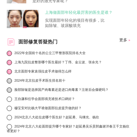
是好的激光专家呢？
上海做面部年轻化最厉害的医生是谁？
实现面部年轻化的项目有很多，比
如除皱、玻尿酸填充
更多
面部修复答疑热门
1
2022年全国前十名的公立三甲整形医院排名大全
2
上海九院拉皮整形哪个医生最好？丁伟、金云波、张余光？
3
北京面部专家袁强拉皮手术做得怎么样
4
2024年北京拉皮手术医生排名前十
5
脸部除皱是选择国产肉毒素还是进口肉毒素？注射后会僵硬吗？
6
王自谦和任学会面部填充谁技术口碑好？
7
穆宝安对比杨大平谁做面部拉皮提升做的好？
8
2024北京八大处拉皮哪个医生好？赵延勇、马继光、杨欣
9
2024年北京八大处面部提升哪个专家好？赵延勇吴乐昊郭鑫谢洋春王千文杨欣
谁更好？