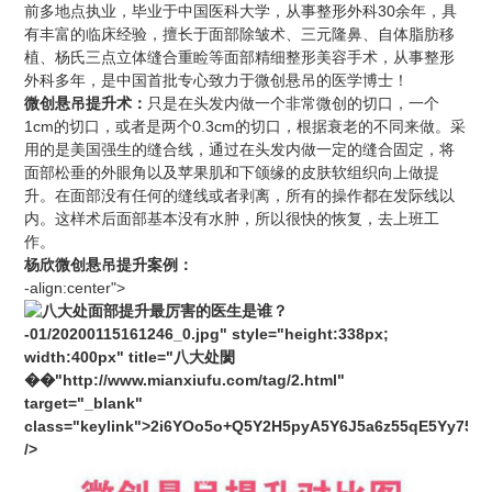
前多地点执业，毕业于中国医科大学，从事整形外科30余年，具
有丰富的临床经验，擅长于面部除皱术、三元隆鼻、自体脂肪移
植、杨氏三点立体缝合重睑等面部精细整形美容手术，从事整形
外科多年，是中国首批专心致力于微创悬吊的医学博士！
微创悬吊提升术：
只是在头发内做一个非常微创的切口，一个
1cm的切口，或者是两个0.3cm的切口，根据衰老的不同来做。采
用的是美国强生的缝合线，通过在头发内做一定的缝合固定，将
面部松垂的外眼角以及
苹果肌
和下颌缘的皮肤软组织向上做
提
升
。在面部没有任何的缝线或者剥离，所有的操作都在发际线以
内。这样术后面部基本没有水肿，所以很快的恢复，去上班工
作。
杨欣微创悬吊
提升
案例
：
-align:center">
-0
1
/20200
1
15161
2
46_0.jpg" style="height:338px;
width:400px" title="八大处閡
��"http://www.mianxiufu.com/tag/2.html"
target="_blank"
class="keylink">2i6YOo5o+Q5Y2H5pyA5Y6J5a6z55qE5Yy755S
/>