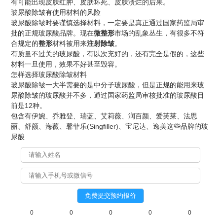
有可能出现皮肤红肿、皮肤坏死、皮肤溃烂的后果。
玻尿酸除皱有使用材料的风险
玻尿酸除皱时要谨慎选择材料，一定要是真正通过国家药监局审
批的正规玻尿酸品牌。现在
微整形
市场的乱象丛生，有很多不符
合规定的
整形
材料被用来
注射除皱
。
有质量不过关的
玻尿酸
，有以次充好的，还有完全是假的，这些
材料一旦使用，效果不好甚至毁容。
怎样选择
玻尿酸
除皱
材料
玻尿酸
除皱
一大半需要的是中分子玻尿酸，但是正规的能用来玻
尿酸除皱的玻尿酸并不多，通过国家药监局审核批准的玻尿酸目
前是1
2种
。
包含有伊婉、乔雅登、瑞蓝、艾莉薇、润百颜、爱芙莱、法思
丽、舒颜、
海
薇、馨菲乐(Singfiller)、宝尼达、逸
美
这些
品牌
的玻
尿酸
0
0
0
0
0