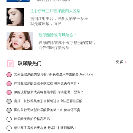
注射伊维兰和玻尿酸四大区别
提到注射美容，很多人的第一反应
就是玻尿酸，而很
玻尿酸除皱有风险么？
玻尿酸除皱属于医疗整形的范畴，
而任何医疗美容项
更多
玻尿酸热门
1
艾莉薇玻尿酸的型号有3种 获准进入中国的是Deep Line
2
乔雅登玻尿酸去法令纹过程 瞬间变美有木有？
3
伊婉玻尿酸新成员将登陆中国 你猜是哪一型号？
4
喜报！长沙雅美整形全新引进台湾法思丽玻尿酸
5
国内首款无痛型玻尿酸爱芙莱上市 价格还不贵
6
玻尿酸美容的价格高不高
7
想让双手看起来更水嫩 赶紧注射玻尿酸吧！