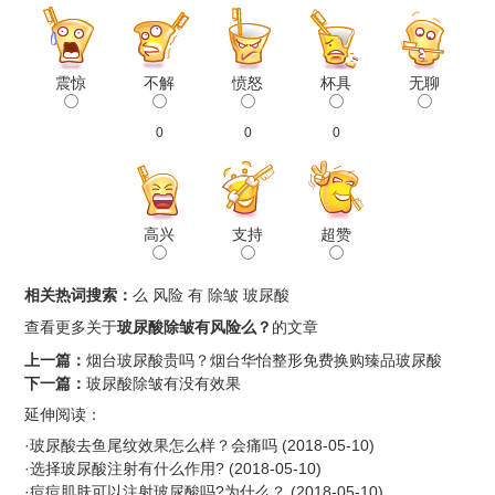
震惊
不解
愤怒
杯具
无聊
0
0
0
高兴
支持
超赞
相关热词搜索：
么
风险
有
除皱
玻尿酸
查看更多关于
玻尿酸除皱有风险么？
的文章
上一篇：
烟台玻尿酸贵吗？烟台华怡整形免费换购臻品玻尿酸
下一篇：
玻尿酸除皱有没有效果
延伸阅读：
·
玻尿酸去鱼尾纹效果怎么样？会痛吗
(2018-05-10)
·
选择玻尿酸注射有什么作用?
(2018-05-10)
·
痘痘肌肤可以注射玻尿酸吗?为什么？
(2018-05-10)