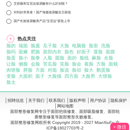
8
艾莉薇和宝尼达玻尿酸有什么区别呢？
9
对利好求美者！国产海薇玻尿酸近日获批
10
国产长效玻尿酸类产品“宝尼达”获批上市
热点关注
脸的
颌面
脸庞
瓜子脸
大脸
电脑脸
脸形
洗脸
脸吗
面瘫
肥脸
面部内衣
脸色
好面子
显脸
面膜
脸蛋
脸小
脸拳
人脸
圆脸
面的
脸线
麻脸
全脸
让脸
侧脸
会脸
苦瓜脸
笑脸
脸会
着脸
方脸
面颊
肉饼脸
胖脸
方面
对面
脸该
脸却
脸大
鹅蛋脸
变脸
大面积
面子
大脸猫
四方面
大脸男
大饼脸
脸太
招聘信息
关于我们
联系我们
版权声明
用户协议
隐私保护
网站地图
面部整形修复网专注于面部疤痕修复、面部吸脂修复、面部轮
廓整形修复等面部整形失败修复。
面部整形修复网权所有 Copyright 2019 - 2027 MianXiuFu 京
+ 微信
ICP备18027703号-2